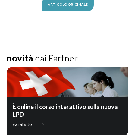
ARTICOLO ORIGINALE
novità
dai Partner
È online il corso interattivo sulla nuova
LPD
vai al sito