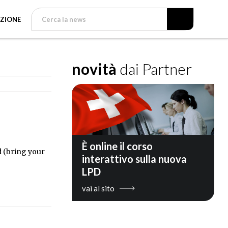
ZIONE
novità
dai Partner
È online il corso
od (bring your
interattivo sulla nuova
LPD
vai al sito