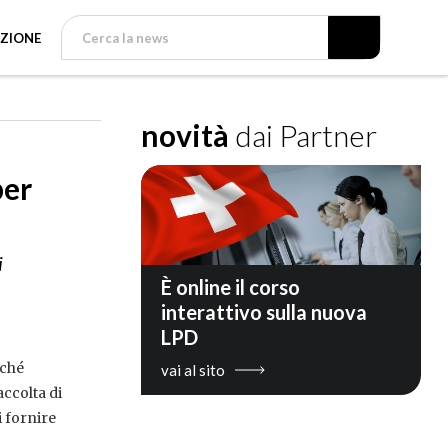
ZIONE
novità
dai Partner
per
i
È online il corso
interattivo sulla nuova
LPD
nché
vai al sito
accolta di
i fornire