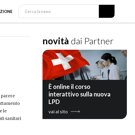
ZIONE
novità
dai Partner
È online il corso
interattivo sulla nuova
n parere
LPD
trattamento
e le
vai al sito
ti sanitari