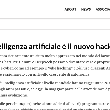
ABOUT
NEWS
ASSOCIA
lligenza artificiale è il nuovo hac
resenta sicuramente un aiuto molto apprezzato nel mondo del lavor
me ChatGPT, Gemini o DeepSeek possono diventare vere e proprie
 cyber, come ad esempio il "vibe hacking" cioè l’uso di agenti AI
e e spionaggio con un livello crescente di autonomia.
di Intelligenza artificiale a livello mondiale hanno raggiunto i 28 
i anni passati e, ad oggi, la maggior parte delle aziende non è 
inua evoluzione.
ile per chiunque (anche ai non addetti ai lavori) programmare e 