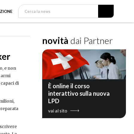
ZIONE
novità
dai Partner
ker
o, e non
 armi
 capaci di
È online il corso
interattivo sulla nuova
LPD
milioni,
preparata
vai al sito
scrivere