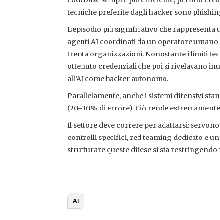
codebase sempre più efficiente, perfino cre
tecniche preferite dagli hacker sono phishin
L’episodio più significativo che rappresenta 
agenti AI coordinati da un operatore umano h
trenta organizzazioni. Nonostante i limiti tec
ottenuto credenziali che poi si rivelavano inu
all’AI come hacker autonomo.
Parallelamente, anche i sistemi difensivi st
(20–30% di errore). Ciò rende estremamente 
Il settore deve correre per adattarsi: servon
controlli specifici, red teaming dedicato e u
strutturare queste difese si sta restringendo
AI