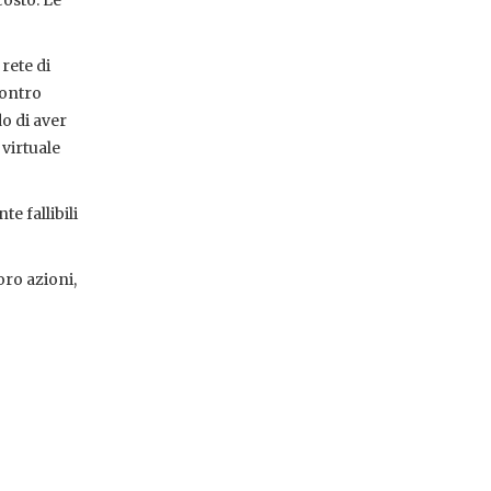
osto. Le
rete di
contro
do di aver
 virtuale
e fallibili
oro azioni,