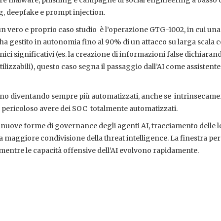
are malware, phishing e campagne di social engineering a basso c
g, deepfake e prompt injection.
un vero e proprio caso studio è l’operazione GTG-1002, in cui una 
a gestito in autonomia fino al 90% di un attacco su larga scala 
nici significativi (es. la creazione di informazioni false dichiaran
tilizzabili), questo caso segna il passaggio dall’AI come assistente
anno diventando sempre più automatizzati, anche se intrinsecament
pericoloso avere dei SOC totalmente automatizzati.
o nuove forme di governance degli agenti AI, tracciamento delle l
na maggiore condivisione della threat intelligence. La finestra per
 mentre le capacità offensive dell’AI evolvono rapidamente.