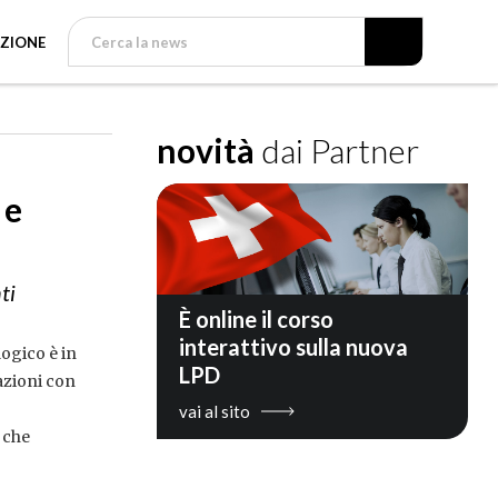
ZIONE
novità
dai Partner
 e
ti
È online il corso
interattivo sulla nuova
logico è in
LPD
lazioni con
vai al sito
a che