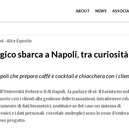
ABOUT
NEWS
ASSOCIA
d - Alice Esposito
ogico sbarca a Napoli, tra curiosità
poli che prepara caffè e cocktail e chiacchera con i clien
ll’Università Federico II di Napoli, fa parlare di sè. Il barista tecno
porto con i clienti alla gestione delle transazioni. Intrattenere re
ttamento di dati biometrici, sostituire se del caso un sistema di
onici e i dati personali correlati: molteplici sono le zone d’ombr
oso progetto.